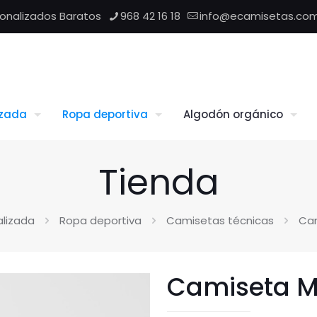
sonalizados Baratos
968 42 16 18
info@ecamisetas.co
izada
Ropa deportiva
Algodón orgánico
Tienda
lizada
Ropa deportiva
Camisetas técnicas
Cam
Camiseta M