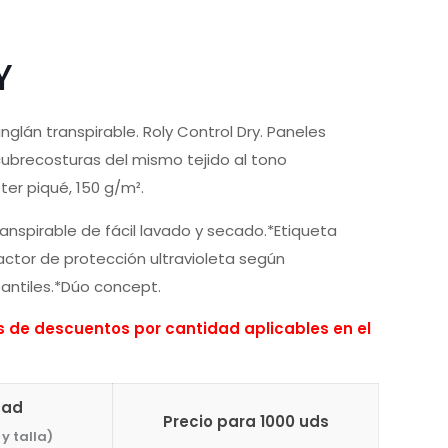
Y
lán transpirable. Roly Control Dry. Paneles
cubrecosturas del mismo tejido al tono
ter piqué, 150 g/m².
ranspirable de fácil lavado y secado.*Etiqueta
actor de protección ultravioleta según
nfantiles.*Dúo concept.
de descuentos por cantidad aplicables en el
dad
Precio para 1000 uds
y talla)