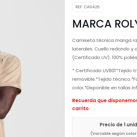
REF:
CA0425
MARCA ROL
Camiseta técnica manga rang
laterales. Cuello redondo y 
(Certificado UV). 100% poliés
* Certificado UV801*Tejido t
removible.*Tejido técnico.*F
color.*Disponible en tallas i
Recuerda que disponemos 
carrito
Precio de 1 uni
(Variable según color 