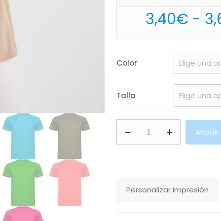
3,40
€
-
3,
Color
Talla
Camiseta
Añadir
Montecarlo
Roly
cantidad
Personalizar impresión