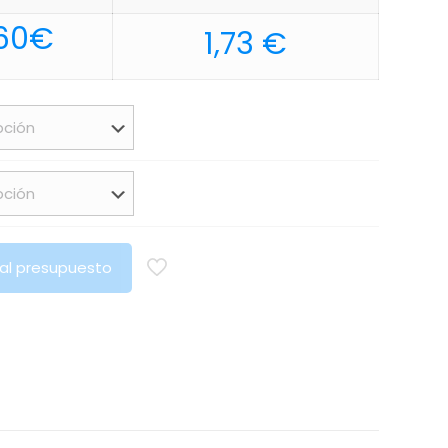
Rango
60
€
1,73
€
de
precios:
desde
3,40€
hasta
3,60€
 al presupuesto