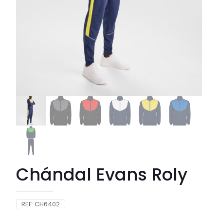
Chándal Evans Roly
REF:
CH6402