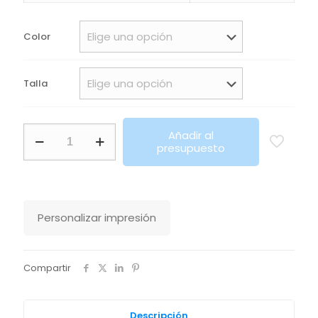
precios:
desde
Color
28,50€
hasta
Talla
30,40€
Chándal
Añadir al
Evans
presupuesto
Roly
cantidad
Personalizar impresión
Compartir
Descripción