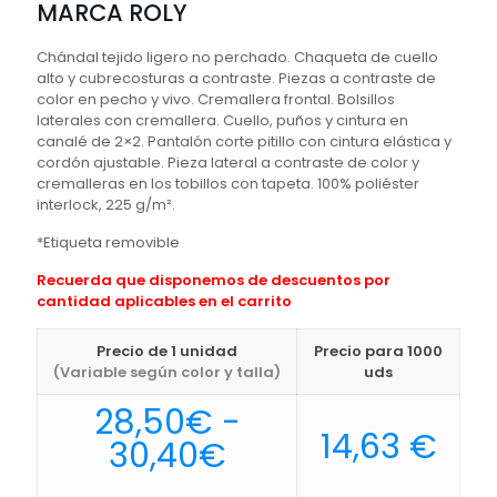
MARCA ROLY
Chándal tejido ligero no perchado. Chaqueta de cuello
alto y cubrecosturas a contraste. Piezas a contraste de
color en pecho y vivo. Cremallera frontal. Bolsillos
laterales con cremallera. Cuello, puños y cintura en
canalé de 2×2. Pantalón corte pitillo con cintura elástica y
cordón ajustable. Pieza lateral a contraste de color y
cremalleras en los tobillos con tapeta. 100% poliéster
interlock, 225 g/m².
*Etiqueta removible
Recuerda que disponemos de descuentos por
cantidad aplicables en el carrito
Precio de 1 unidad
Precio para 1000
(Variable según color y talla)
uds
28,50
€
-
14,63
€
Rango
30,40
€
de