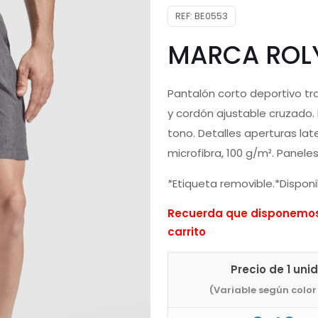
REF:
BE0553
MARCA ROL
Pantalón corto deportivo tran
y cordón ajustable cruzado. 
tono. Detalles aperturas late
microfibra, 100 g/m². Panele
*Etiqueta removible.*Disponib
Recuerda que disponemos 
carrito
Precio de 1 uni
(Variable según color 