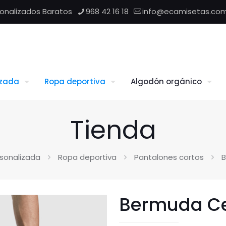
sonalizados Baratos
968 42 16 18
info@ecamisetas.co
izada
Ropa deportiva
Algodón orgánico
Tienda
sonalizada
Ropa deportiva
Pantalones cortos
B
Bermuda Cel