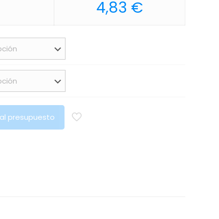
4,83
€
 al presupuesto