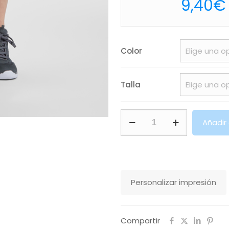
9,40
€
Color
Talla
Bermuda
Añadir
Celtic
Roly
cantidad
Personalizar impresión
Compartir