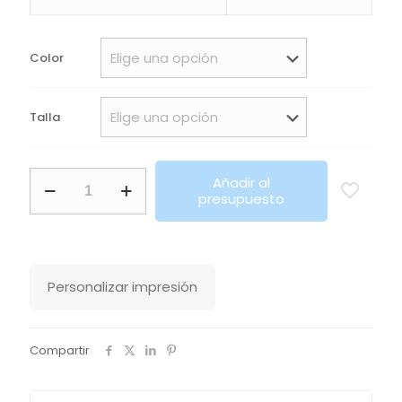
Color
Talla
Pantalones
Añadir al
De
presupuesto
Jogging
De
Mujer
Con
Corte
Personalizar impresión
Ajustado
Jake
Women
Sols
Compartir
cantidad