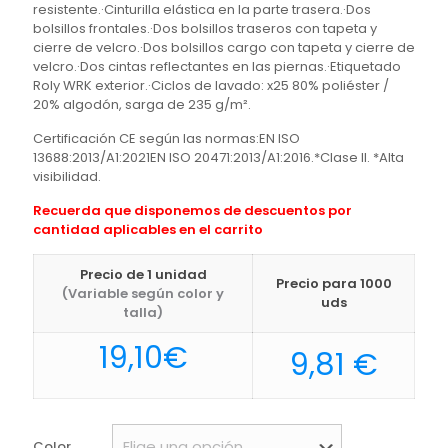
resistente.·Cinturilla elástica en la parte trasera.·Dos
bolsillos frontales.·Dos bolsillos traseros con tapeta y
cierre de velcro.·Dos bolsillos cargo con tapeta y cierre de
velcro.·Dos cintas reflectantes en las piernas.·Etiquetado
Roly WRK exterior.·Ciclos de lavado: x25 80% poliéster /
20% algodón, sarga de 235 g/m².
Certificación CE según las normas:EN ISO
13688:2013/A1:2021EN ISO 20471:2013/A1:2016.*Clase II. *Alta
visibilidad.
Recuerda que disponemos de descuentos por
cantidad aplicables en el carrito
Precio de 1 unidad
Precio para 1000
(Variable según color y
uds
talla)
19,10
€
9,81
€
Color