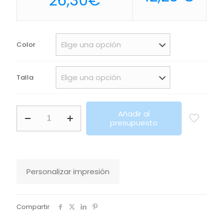
26,30
€
de
precios:
desde
Color
23,80€
hasta
Talla
26,30€
Polo
Añadir al
Atrio
presupuesto
Ls
Roly
cantidad
Personalizar impresión
Compartir