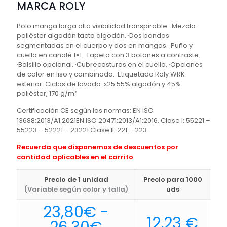
MARCA ROLY
Polo manga larga alta visibilidad transpirable. ·Mezcla
poliéster algodón tacto algodón. ·Dos bandas
segmentadas en el cuerpo y dos en mangas. ·Puño y
cuello en canalé 1×1. ·Tapeta con 3 botones a contraste.
·Bolsillo opcional. ·Cubrecosturas en el cuello. ·Opciones
de color en liso y combinado. ·Etiquetado Roly WRK
exterior.·Ciclos de lavado: x25 55% algodón y 45%
poliéster, 170 g/m²
Certificación CE según las normas: EN ISO
13688:2013/A1:2021EN ISO 20471:2013/A1:2016. Clase I: 55221 –
55223 – 52221 – 23221.Clase II: 221 – 223
Recuerda que disponemos de descuentos por
cantidad aplicables en el carrito
Precio de 1 unidad
Precio para 1000
(Variable según color y talla)
uds
23,80
€
-
12,23
€
Rango