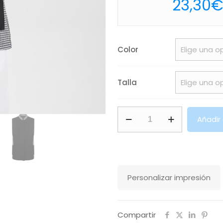
23,30
Color
Talla
Bata
Añadir
Aldany
Roly
cantidad
Personalizar impresión
Compartir