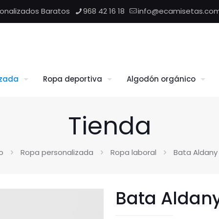
sonalizados Baratos
968 42 16 18
info@ecamisetas.co
izada
Ropa deportiva
Algodón orgánico
Tienda
io
Ropa personalizada
Ropa laboral
Bata Aldany 
Bata Aldany