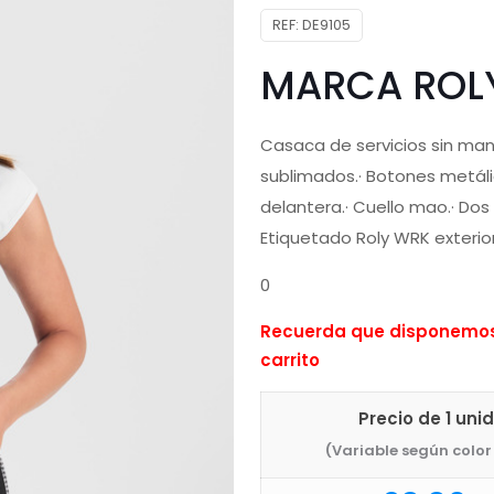
REF:
DE9105
MARCA ROL
Casaca de servicios sin mang
sublimados.· Botones metáli
delantera.· Cuello mao.· Dos 
Etiquetado Roly WRK exterior.
0
Recuerda que disponemos 
carrito
Precio de 1 uni
(Variable según color 