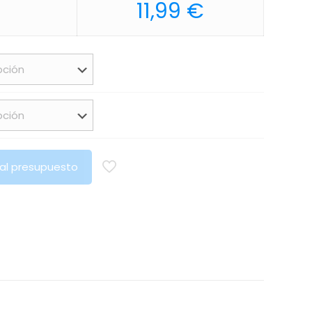
€
11,99
€
 al presupuesto