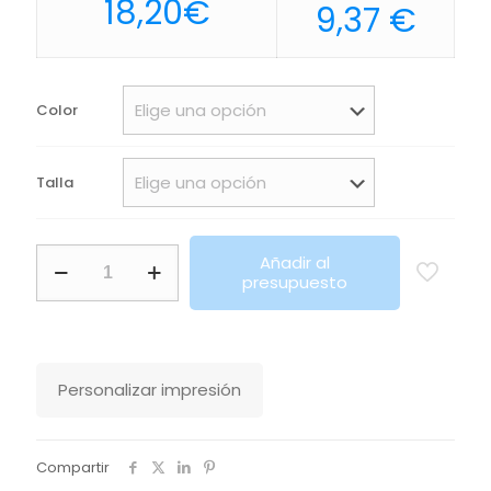
18,20
€
9,37
€
Color
Talla
Camisa
Añadir al
Oxford
presupuesto
Mujer
Manga
Larga
Embassy
Sols
Personalizar impresión
cantidad
Compartir