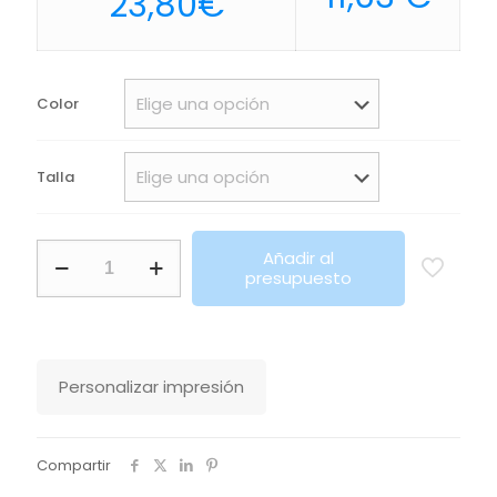
Rango
23,80
€
de
precios:
desde
Color
22,60€
hasta
Talla
23,80€
Chaquetilla
Añadir al
De
presupuesto
Cocina
Hombre
Neoblu
Eugene
Sols
Personalizar impresión
cantidad
Compartir