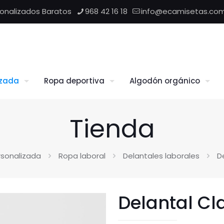
sonalizados Baratos
968 42 16 18
info@ecamisetas.co
izada
Ropa deportiva
Algodón orgánico
Tienda
sonalizada
Ropa laboral
Delantales laborales
D
Delantal Cla