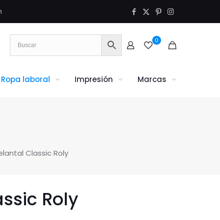
m
0
Ropa laboral
Impresión
Marcas
elantal Classic Roly
ssic Roly