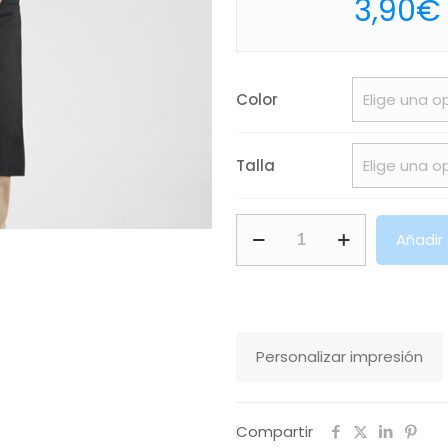
3,90
€
Color
Talla
Delantal
Añadir
Classic
Roly
cantidad
Personalizar impresión
Compartir