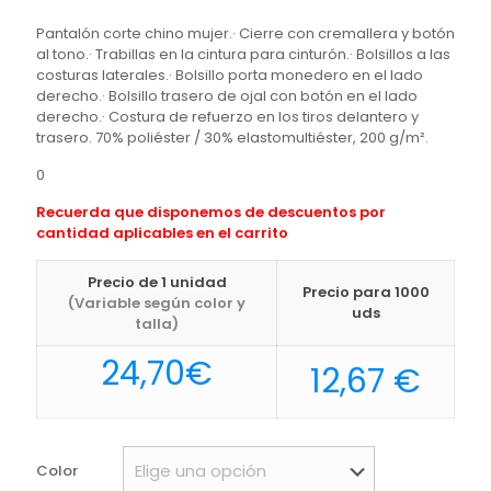
Pantalón corte chino mujer.· Cierre con cremallera y botón
al tono.· Trabillas en la cintura para cinturón.· Bolsillos a las
costuras laterales.· Bolsillo porta monedero en el lado
derecho.· Bolsillo trasero de ojal con botón en el lado
derecho.· Costura de refuerzo en los tiros delantero y
trasero. 70% poliéster / 30% elastomultiéster, 200 g/m².
0
Recuerda que disponemos de descuentos por
cantidad aplicables en el carrito
Precio de 1 unidad
Precio para 1000
(Variable según color y
uds
talla)
24,70
€
12,67
€
Color